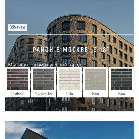
Объекты
РАЙОН В МОСКВЕ „9-18”
Мытищи - промышленный город,
расположенный в Московской области,
известный,...
Chelsea
Manchester
Oslo
Faro
Faro