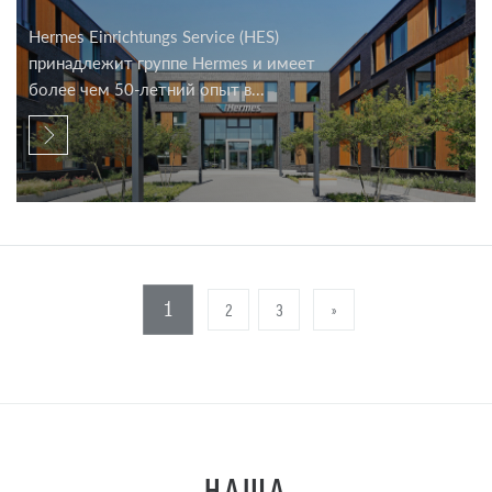
Hermes Einrichtungs Service (HES)
принадлежит группе Hermes и имеет
более чем 50-летний опыт в...
1
2
3
»
НАША