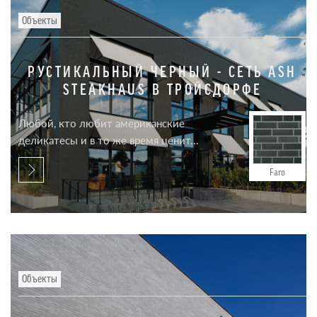
Объекты
РУСТИКАЛЬНЫЙ ЧЕРНЫЙ - СЕТЬ ASH
STEAKHAUS В ТРОЙСДОРФЕ
Любой, кто любит американские
деликатесы и в то же время ценит...
Faro
Объекты