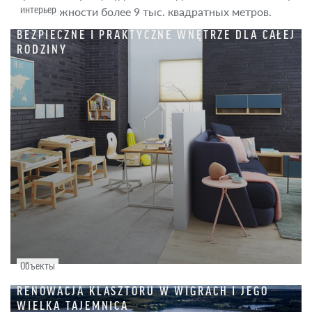
интерьер
сложности более 9 тыс. квадратных метров.
BEZPIECZNE I PRAKTYCZNE WNĘTRZE DLA CAŁEJ
RODZINY
Объекты
RENOWACJA KLASZTORU W WIGRACH I JEGO
WIELKA TAJEMNICA