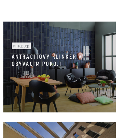
интерьер
ANTRACITOVÝ KLINKER V
OBÝVACÍM POKOJI