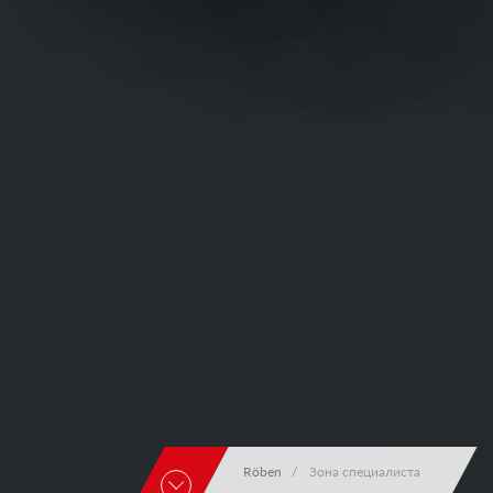
Röben
Зона специалиста