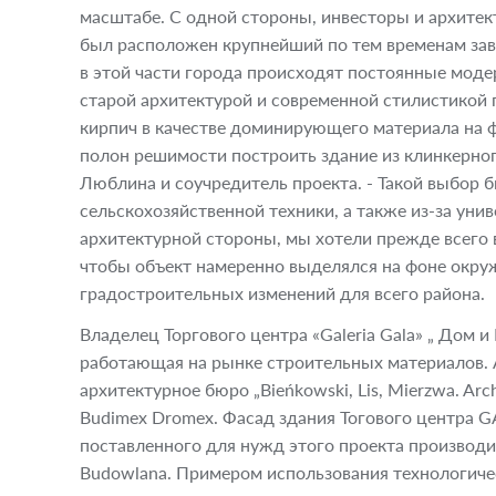
масштабе. С одной стороны, инвесторы и архитект
был расположен крупнейший по тем временам заво
в этой части города происходят постоянные мо
старой архитектурой и современной стилистикой
кирпич в качестве доминирующего материала на фа
полон решимости построить здание из клинкерного
Люблина и соучредитель проекта. - Такой выбор 
сельскохозяйственной техники, а также из-за уни
архитектурной стороны, мы хотели прежде всего в
чтобы объект намеренно выделялся на фоне окру
градостроительных изменений для всего района.
Владелец Торгового центра «Galeria Gala» „ Дом и
работающая на рынке строительных материалов. 
архитектурное бюро „Bieńkowski, Lis, Mierzwa. Ar
Budimex Dromex. Фасад здания Тогового центра G
поставленного для нужд этого проекта производи
Budowlana. Примером использования технологичес