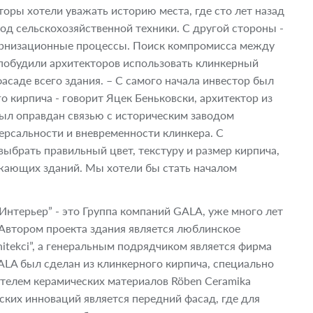
оры хотели уважать историю места, где сто лет назад
д сельскохозяйственной техники. С другой стороны -
дернизационные процессы. Поиск компромисса между
 побудили архитекторов использовать клинкерный
саде всего здания. – С самого начала инвестор был
 кирпича - говорит Яцек Беньковски, архитектор из
был оправдан связью с историческим заводом
версальности и вневременности клинкера. С
ыбрать правильный цвет, текстуру и размер кирпича,
жающих зданий. Мы хотели бы стать началом
 Интерьер” - это Группа компаний GALA, уже много лет
Автором проекта здания является люблинское
chitekci”, а генеральным подрядчиком является фирма
ALA был сделан из клинкерного кирпича, специально
телем керамических материалов Röben Ceramika
ких инноваций является передний фасад, где для