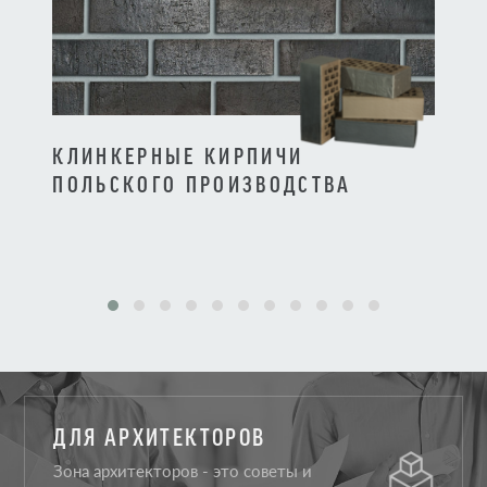
КЛИНКЕРНЫЕ КИРПИЧИ
КЛИ
ПОЛЬСКОГО ПРОИЗВОДСТВА
ПРО
ДЛЯ АРХИТЕКТОРОВ
Зона архитекторов - это советы и