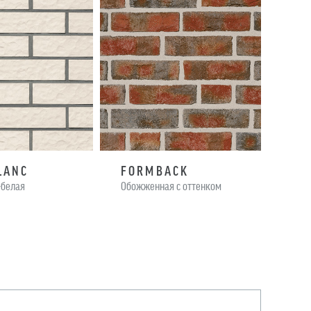
LANC
FORMBACK
DY
белая
Обожженная с оттенком
Флам