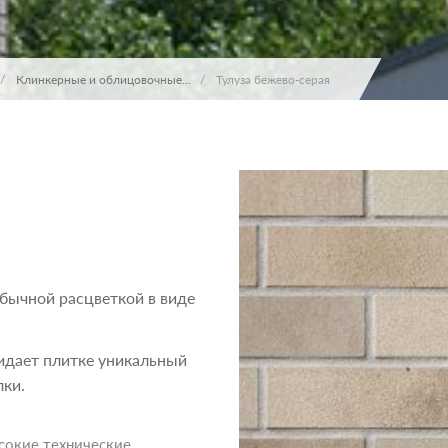
Клинкерные и облицовочные...
Тулуза бежево-серая
бычной расцветкой в виде
.
идает плитке уникальный
лки.
сокие технические