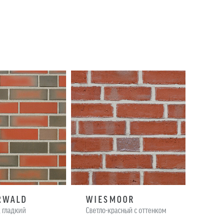
RWALD
WIESMOOR
WI
, гладкий
Cветло-красный с оттенком
Erd с