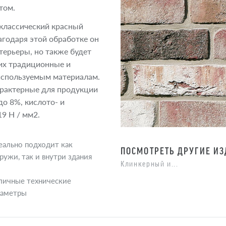
том.
 классический красный
агодаря этой обработке он
терьеры, но также будет
их традиционные и
 используемым материалам.
арактерные для продукции
до 8%, кислото- и
9 Н / мм2.
еально подходит как
ПОСМОТРЕТЬ ДРУГИЕ И
ружи, так и внутри здания
Клинкерный и...
личные технические
раметры