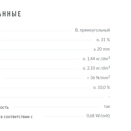
ДАННЫЕ
B, прямоугольный
o. 31 %
≥ 20 mm
3
o. 1,44 кг./dm
3
o. 2,10 кг./dm
2
> 36 N/mm
o. 10,0 %
-
так
кость
0,68 W/(mK)
в соответствии с