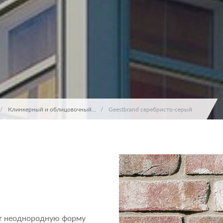
Клинкерный и облицовочный...
Geestbrand серебристо-серый
ет неоднородную форму